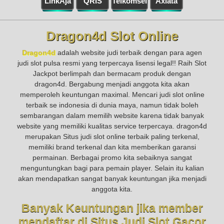
LinkAja
QRIS
Telkomsel
Axiata
Dragon4d Slot Online
Dragon4d
adalah website judi terbaik dengan para agen
judi slot pulsa resmi yang terpercaya lisensi legal!! Raih Slot
Jackpot berlimpah dan bermacam produk dengan
dragon4d. Bergabung menjadi anggota kita akan
memperoleh keuntungan maximal. Mencari judi slot online
terbaik se indonesia di dunia maya, namun tidak boleh
sembarangan dalam memilih website karena tidak banyak
website yang memiliki kualitas service terpercaya. dragon4d
merupakan Situs judi slot online terbaik paling terkenal,
memiliki brand terkenal dan kita memberikan garansi
permainan. Berbagai promo kita sebaiknya sangat
menguntungkan bagi para pemain player. Selain itu kalian
akan mendapatkan sangat banyak keuntungan jika menjadi
anggota kita.
Banyak Keuntungan jika member
mendaftar di Situs Judi Slot Gacor