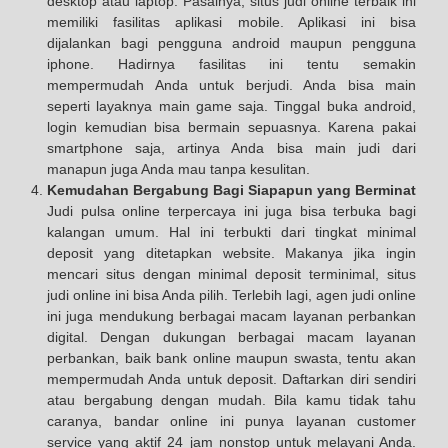
desktop atau laptop. Pasalnya, situs judi online terbaik ini
memiliki fasilitas aplikasi mobile. Aplikasi ini bisa
dijalankan bagi pengguna android maupun pengguna
iphone. Hadirnya fasilitas ini tentu semakin
mempermudah Anda untuk berjudi. Anda bisa main
seperti layaknya main game saja. Tinggal buka android,
login kemudian bisa bermain sepuasnya. Karena pakai
smartphone saja, artinya Anda bisa main judi dari
manapun juga Anda mau tanpa kesulitan.
Kemudahan Bergabung Bagi Siapapun yang Berminat
Judi pulsa online terpercaya ini juga bisa terbuka bagi
kalangan umum. Hal ini terbukti dari tingkat minimal
deposit yang ditetapkan website. Makanya jika ingin
mencari situs dengan minimal deposit terminimal, situs
judi online ini bisa Anda pilih. Terlebih lagi, agen judi online
ini juga mendukung berbagai macam layanan perbankan
digital. Dengan dukungan berbagai macam layanan
perbankan, baik bank online maupun swasta, tentu akan
mempermudah Anda untuk deposit. Daftarkan diri sendiri
atau bergabung dengan mudah. Bila kamu tidak tahu
caranya, bandar online ini punya layanan customer
service yang aktif 24 jam nonstop untuk melayani Anda.